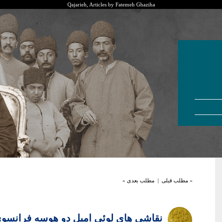
Qajarieh, Articles by Fatemeh Ghaziha
« مطلب قبلی
|
مطلب بعدی »
نقاشی ھای لوئی امیل دو هوسه فرانسوی 