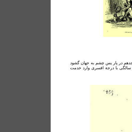
 درزمان سلطنت لوئی هیجدهم در پار یس چشم به جهان گشود
 يك سالگی با درجة افسری وارد خدمت