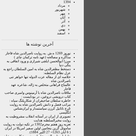
1394
مرداد
شهريور
مهر
آبان
آذر
دي
بهمن
اسفند
آخرین نوشته ها
نوروز 1269 ه.ش .به روایت ناصرالدین شاه قاجار
مذاکره و مصالحه (عهد نامه ترکمان چای )
میرزا ابوالحسن ایلچی شیرازی و ورود اتفاقی به
ینگی دنیا
دستخط مظفرالدین شاه به امین السلطان راجع به
عزل نظام السلطنه:
خلاصه ای از مقاله عزت الدوله تنها خواهر تنی
ناصرالدین شاه
عالمتاج فراهانی متخلص به ژاله، شاعره عهد
قاجار
ملاقات ناصرالدین شاه با آرمینوس وامبری صاحب
کتاب درویشی دروغین، در بوداپست :
خاطره سلطان صاحبقران از شکارپلنگ سیاه :
مراتب فضل و دانش ناصرالدین شاه به روایت
جُرج ناتانیل کرزن سیاستمدار و ایران‌شناس
انگلیسی
تصویری از ایران در آستانه انقلاب مشروطیت به
روایت مخبرالسلطنه هدایت
تعزیه روز هفتم محرم1302 در تکیه دولت به روایت
ساموئل گرین بنجامین اولین سفیر امریکا در ایران
( 6 آبان 1263= 27 اکتبر 1884).