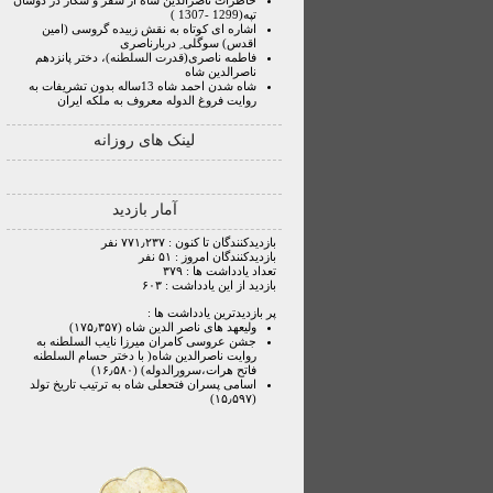
خاطرات ناصرالدین شاه از سفر و شکار در دوشان
تپه(1299 -1307 )
اشاره ای کوتاه به نقش زبیده گروسی (امین
اقدس) سوگلی ِ دربارناصری
فاطمه ناصری(قدرت السلطنه)، دختر پانزدهم
ناصرالدین شاه
شاه شدن احمد شاه 13ساله بدون تشریفات به
روایت فروغ الدوله معروف به ملکه ایران
لینک های روزانه
آمار بازدید
بازدیدکنندگان تا کنون : ۷۷۱٫۲۳۷ نفر
بازدیدکنندگان امروز : ۵۱ نفر
تعداد یادداشت ها : ۳۷۹
بازدید از این یادداشت : ۶۰۳
پر بازدیدترین یادداشت ها :
ولیعهد های ناصر الدین شاه (۱۷۵٫۳۵۷)
جشن عروسی کامران میرزا نایب السلطنه به
روایت ناصرالدین شاه( با دختر حسام السلطنه
فاتح هرات،سرورالدوله) (۱۶٫۵۸۰)
اسامی پسران فتحعلی شاه به ترتیب تاریخ تولد
(۱۵٫۵۹۷)