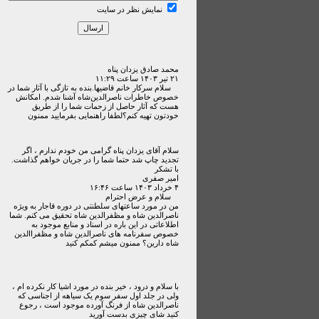
نمایش نظر در سایت
محمد صادق یزدان پناه
۲۱ تير ۱۴۰۳ ساعت ۱۱:۲۹
سلام سرکار خانم قاضیها.بنده به‌ تازگی با آثار شما در
خصوص خاطرات ناصرالدین‌شاه آشنا شدم. امکانش
هست که آثار حاصل از زحمات شما را از طریق
خودتون تهیه کنم؟لطفا راهنمایی بفرمایید ممنون
سلام آقای یزدان پناه گرامی من خودم ندارم ، اگر
تجدید چاپ شد حتما شما را در جریان خواهم گذاشت.
با تشکر
امیر صفری
۴ خرداد ۱۴۰۳ ساعت ۱۶:۴۶
سلام و عرض احترام
من در مورد ساعتهای سلطنتی در دوره قاجار به ویژه
ناصرالدین شاه و مظفرالدین شاه تحقیق می کنم. شما
اطلاعاتی در این باره در اسناد و منابع موجود به
خصوص سفرنامه های ناصرالدین شاه و مظفراالدین
شاه دارین؟ ممنون میشم کمکم کنید
با سلام و درود ، خیر بنده در مورد اشیا کار نکرده ام ،
ولی در جلد اول سفر سوم یک سیاهه از اجناسی که
ناصرالدین شاه از فرنگ آورده موجود است ، رجوع
کنید شای چیزی بدست آورید