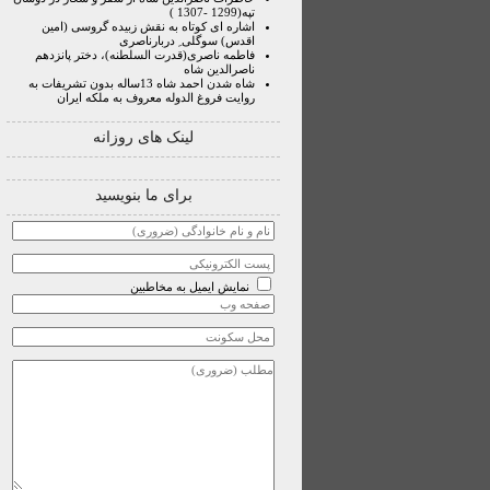
تپه(1299 -1307 )
اشاره ای کوتاه به نقش زبیده گروسی (امین
اقدس) سوگلی ِ دربارناصری
فاطمه ناصری(قدرت السلطنه)، دختر پانزدهم
ناصرالدین شاه
شاه شدن احمد شاه 13ساله بدون تشریفات به
روایت فروغ الدوله معروف به ملکه ایران
لینک های روزانه
برای ما بنویسید
نمایش ایمیل به مخاطبین