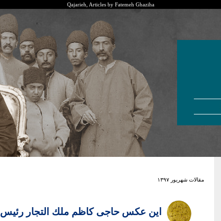
Qajarieh, Articles by Fatemeh Ghaziha
مقالات شهريور ۱۳۹۷
این عکس حاجی کاظم ملك التجار رئي