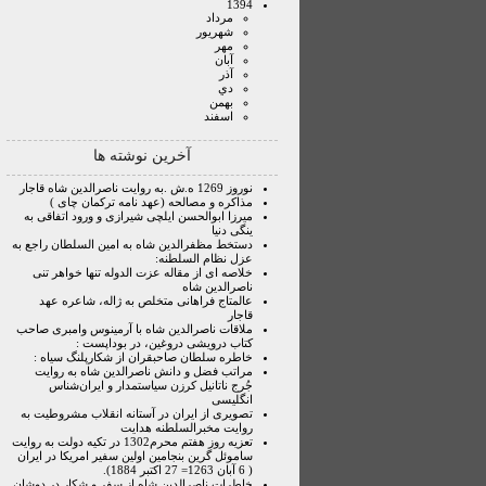
1394
مرداد
شهريور
مهر
آبان
آذر
دي
بهمن
اسفند
آخرین نوشته ها
نوروز 1269 ه.ش .به روایت ناصرالدین شاه قاجار
مذاکره و مصالحه (عهد نامه ترکمان چای )
میرزا ابوالحسن ایلچی شیرازی و ورود اتفاقی به
ینگی دنیا
دستخط مظفرالدین شاه به امین السلطان راجع به
عزل نظام السلطنه:
خلاصه ای از مقاله عزت الدوله تنها خواهر تنی
ناصرالدین شاه
عالمتاج فراهانی متخلص به ژاله، شاعره عهد
قاجار
ملاقات ناصرالدین شاه با آرمینوس وامبری صاحب
کتاب درویشی دروغین، در بوداپست :
خاطره سلطان صاحبقران از شکارپلنگ سیاه :
مراتب فضل و دانش ناصرالدین شاه به روایت
جُرج ناتانیل کرزن سیاستمدار و ایران‌شناس
انگلیسی
تصویری از ایران در آستانه انقلاب مشروطیت به
روایت مخبرالسلطنه هدایت
تعزیه روز هفتم محرم1302 در تکیه دولت به روایت
ساموئل گرین بنجامین اولین سفیر امریکا در ایران
( 6 آبان 1263= 27 اکتبر 1884).
خاطرات ناصرالدین شاه از سفر و شکار در دوشان