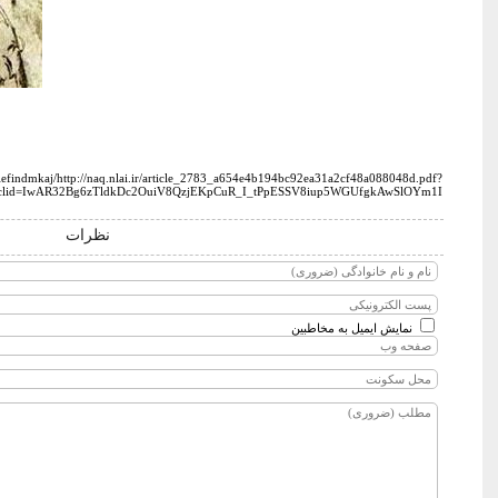
lefindmkaj/http://naq.nlai.ir/article_2783_a654e4b194bc92ea31a2cf48a088048d.pdf?
clid=IwAR32Bg6zTldkDc2OuiV8QzjEKpCuR_I_tPpESSV8iup5WGUfgkAwSlOYm1I
نظرات
نمایش ایمیل به مخاطبین