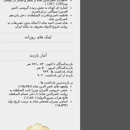
خاطرات ناصرالدین شاه از سفر و شکار در دوشان
تپه(1299 -1307 )
اشاره ای کوتاه به نقش زبیده گروسی (امین
اقدس) سوگلی ِ دربارناصری
فاطمه ناصری(قدرت السلطنه)، دختر پانزدهم
ناصرالدین شاه
شاه شدن احمد شاه 13ساله بدون تشریفات به
روایت فروغ الدوله معروف به ملکه ایران
لینک های روزانه
آمار بازدید
بازدیدکنندگان تا کنون : ۷۷۱٫۰۸۳ نفر
بازدیدکنندگان امروز : ۵۰ نفر
تعداد یادداشت ها : ۳۷۹
بازدید از این یادداشت : ۹۰۲
پر بازدیدترین یادداشت ها :
ولیعهد های ناصر الدین شاه (۱۷۵٫۳۵۶)
جشن عروسی کامران میرزا نایب السلطنه به
روایت ناصرالدین شاه( با دختر حسام السلطنه
فاتح هرات،سرورالدوله) (۱۶٫۵۸۰)
اسامی پسران فتحعلی شاه به ترتیب تاریخ تولد
(۱۵٫۵۹۴)