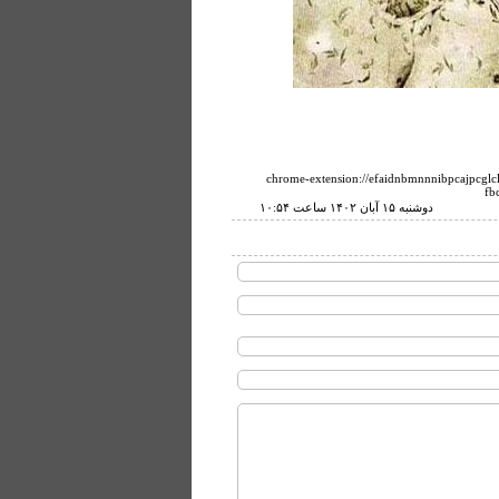
chrome-extension://efaidnbmnnnibpcajpcglc
fb
دوشنبه ۱۵ آبان ۱۴۰۲ ساعت ۱۰:۵۴