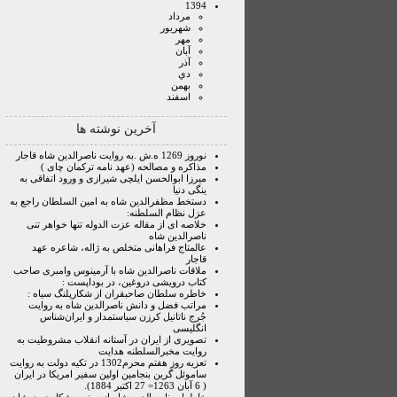
1394
مرداد
شهريور
مهر
آبان
آذر
دي
بهمن
اسفند
آخرین نوشته ها
نوروز 1269 ه.ش .به روایت ناصرالدین شاه قاجار
مذاکره و مصالحه (عهد نامه ترکمان چای )
میرزا ابوالحسن ایلچی شیرازی و ورود اتفاقی به
ینگی دنیا
دستخط مظفرالدین شاه به امین السلطان راجع به
عزل نظام السلطنه:
خلاصه ای از مقاله عزت الدوله تنها خواهر تنی
ناصرالدین شاه
عالمتاج فراهانی متخلص به ژاله، شاعره عهد
قاجار
ملاقات ناصرالدین شاه با آرمینوس وامبری صاحب
کتاب درویشی دروغین، در بوداپست :
خاطره سلطان صاحبقران از شکارپلنگ سیاه :
مراتب فضل و دانش ناصرالدین شاه به روایت
جُرج ناتانیل کرزن سیاستمدار و ایران‌شناس
انگلیسی
تصویری از ایران در آستانه انقلاب مشروطیت به
روایت مخبرالسلطنه هدایت
تعزیه روز هفتم محرم1302 در تکیه دولت به روایت
ساموئل گرین بنجامین اولین سفیر امریکا در ایران
( 6 آبان 1263= 27 اکتبر 1884).