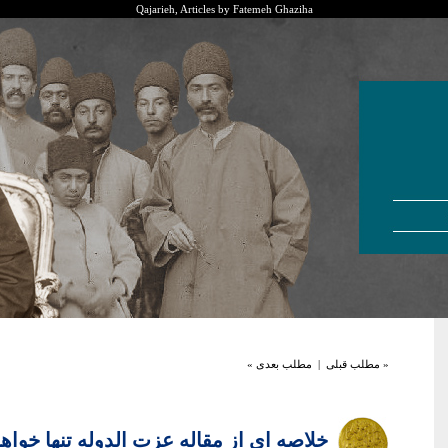
Qajarieh, Articles by Fatemeh Ghaziha
« مطلب قبلی
|
مطلب بعدی »
خلاصه ای از مقاله عزت الدوله تنها خواه