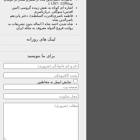
تپه(1299 -1307 )
اشاره ای کوتاه به نقش زبیده گروسی (امین
اقدس) سوگلی ِ دربارناصری
فاطمه ناصری(قدرت السلطنه)، دختر پانزدهم
ناصرالدین شاه
شاه شدن احمد شاه 13ساله بدون تشریفات به
روایت فروغ الدوله معروف به ملکه ایران
لینک های روزانه
برای ما بنویسید
نمایش ایمیل به مخاطبین