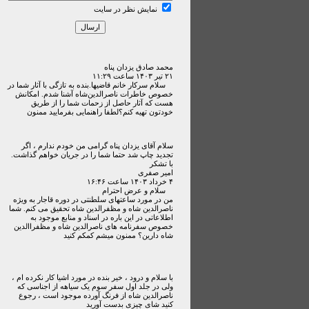
نمایش نظر در سایت
محمد صادق یزدان پناه
۲۱ تير ۱۴۰۳ ساعت ۱۱:۲۹
سلام سرکار خانم قاضیها.بنده به‌ تازگی با آثار شما در
خصوص خاطرات ناصرالدین‌شاه آشنا شدم. امکانش
هست که آثار حاصل از زحمات شما را از طریق
خودتون تهیه کنم؟لطفا راهنمایی بفرمایید ممنون
سلام آقای یزدان پناه گرامی من خودم ندارم ، اگر
تجدید چاپ شد حتما شما را در جریان خواهم گذاشت.
با تشکر
امیر صفری
۴ خرداد ۱۴۰۳ ساعت ۱۶:۴۶
سلام و عرض احترام
من در مورد ساعتهای سلطنتی در دوره قاجار به ویژه
ناصرالدین شاه و مظفرالدین شاه تحقیق می کنم. شما
اطلاعاتی در این باره در اسناد و منابع موجود به
خصوص سفرنامه های ناصرالدین شاه و مظفراالدین
شاه دارین؟ ممنون میشم کمکم کنید
با سلام و درود ، خیر بنده در مورد اشیا کار نکرده ام ،
ولی در جلد اول سفر سوم یک سیاهه از اجناسی که
ناصرالدین شاه از فرنگ آورده موجود است ، رجوع
کنید شای چیزی بدست آورید