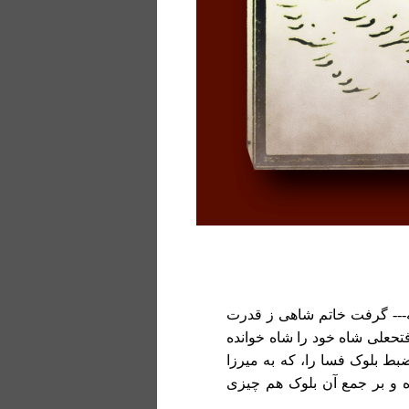
ه--- گرفت خاتم شاهی ز قدرت
فتحعلی شاه خود را شاه خوانده
ضبط بلوک فسا را، که به میرزا
 و بر جمع آن بلوک هم چیزی