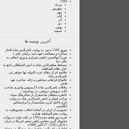
1394
مرداد
شهريور
مهر
آبان
آذر
دي
بهمن
اسفند
آخرین نوشته ها
نوروز 1269 ه.ش .به روایت ناصرالدین شاه قاجار
مذاکره و مصالحه (عهد نامه ترکمان چای )
میرزا ابوالحسن ایلچی شیرازی و ورود اتفاقی به
ینگی دنیا
دستخط مظفرالدین شاه به امین السلطان راجع به
عزل نظام السلطنه:
خلاصه ای از مقاله عزت الدوله تنها خواهر تنی
ناصرالدین شاه
عالمتاج فراهانی متخلص به ژاله، شاعره عهد
قاجار
ملاقات ناصرالدین شاه با آرمینوس وامبری صاحب
کتاب درویشی دروغین، در بوداپست :
خاطره سلطان صاحبقران از شکارپلنگ سیاه :
مراتب فضل و دانش ناصرالدین شاه به روایت
جُرج ناتانیل کرزن سیاستمدار و ایران‌شناس
انگلیسی
تصویری از ایران در آستانه انقلاب مشروطیت به
روایت مخبرالسلطنه هدایت
تعزیه روز هفتم محرم1302 در تکیه دولت به روایت
ساموئل گرین بنجامین اولین سفیر امریکا در ایران
( 6 آبان 1263= 27 اکتبر 1884).
خاطرات ناصرالدین شاه از سفر و شکار در دوشان