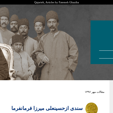
Qajarieh, Articles by Fatemeh Ghaziha
مقالات مهر ۱۳۹۶
سندی ازحسینعلی میرزا فرمانفرما