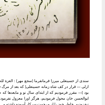
سندی از حسینعلی میرزا فرمانفرما [سجع مهر] : العزة لل
ازلی --- قرار در کف شاه زمانه حسینعلی[ که بعد از مرگ 
بود ]--- مقرر فرمودیم که از ابتدای سال نو و مابعدها که 
ابوالحسن خان محول فرمودیم، هرگز اورا معزول نفرموده
نیفزودیم. خاطر خود را از مرحمت سرکار آسوده داشته و...