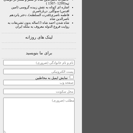
تپه(1299 -1307 )
اشاره ای کوتاه به نقش زبیده گروسی (امین
اقدس) سوگلی ِ دربارناصری
فاطمه ناصری(قدرت السلطنه)، دختر پانزدهم
ناصرالدین شاه
شاه شدن احمد شاه 13ساله بدون تشریفات به
روایت فروغ الدوله معروف به ملکه ایران
لینک های روزانه
برای ما بنویسید
نمایش ایمیل به مخاطبین