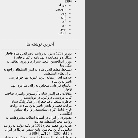
1394
مرداد
شهريور
مهر
آبان
آذر
دي
بهمن
اسفند
آخرین نوشته ها
نوروز 1269 ه.ش .به روایت ناصرالدین شاه قاجار
مذاکره و مصالحه (عهد نامه ترکمان چای )
میرزا ابوالحسن ایلچی شیرازی و ورود اتفاقی به
ینگی دنیا
دستخط مظفرالدین شاه به امین السلطان راجع به
عزل نظام السلطنه:
خلاصه ای از مقاله عزت الدوله تنها خواهر تنی
ناصرالدین شاه
عالمتاج فراهانی متخلص به ژاله، شاعره عهد
قاجار
ملاقات ناصرالدین شاه با آرمینوس وامبری صاحب
کتاب درویشی دروغین، در بوداپست :
خاطره سلطان صاحبقران از شکارپلنگ سیاه :
مراتب فضل و دانش ناصرالدین شاه به روایت
جُرج ناتانیل کرزن سیاستمدار و ایران‌شناس
انگلیسی
تصویری از ایران در آستانه انقلاب مشروطیت به
روایت مخبرالسلطنه هدایت
تعزیه روز هفتم محرم1302 در تکیه دولت به روایت
ساموئل گرین بنجامین اولین سفیر امریکا در ایران
( 6 آبان 1263= 27 اکتبر 1884).
خاطرات ناصرالدین شاه از سفر و شکار در دوشان