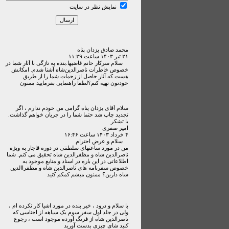
نمایش نظر در سایت
محمد صادق یزدان پناه
۲۱ تير ۱۴۰۳ ساعت ۱۱:۲۹
سلام سرکار خانم قاضیها.بنده به‌ تازگی با آثار شما در
خصوص خاطرات ناصرالدین‌شاه آشنا شدم. امکانش
هست که آثار حاصل از زحمات شما را از طریق
خودتون تهیه کنم؟لطفا راهنمایی بفرمایید ممنون
سلام آقای یزدان پناه گرامی من خودم ندارم ، اگر
تجدید چاپ شد حتما شما را در جریان خواهم گذاشت.
با تشکر
امیر صفری
۴ خرداد ۱۴۰۳ ساعت ۱۶:۴۶
سلام و عرض احترام
من در مورد ساعتهای سلطنتی در دوره قاجار به ویژه
ناصرالدین شاه و مظفرالدین شاه تحقیق می کنم. شما
اطلاعاتی در این باره در اسناد و منابع موجود به
خصوص سفرنامه های ناصرالدین شاه و مظفراالدین
شاه دارین؟ ممنون میشم کمکم کنید
با سلام و درود ، خیر بنده در مورد اشیا کار نکرده ام ،
ولی در جلد اول سفر سوم یک سیاهه از اجناسی که
ناصرالدین شاه از فرنگ آورده موجود است ، رجوع
کنید شای چیزی بدست آورید