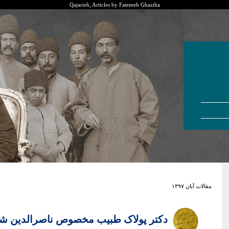
Qajarieh, Articles by Fatemeh Ghaziha
مقالات آبان ۱۳۹۷
دکتر پولاک طبیب مخصوص ناصرالدین شاه