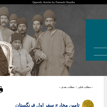
Qajarieh, Articles by Fatemeh Ghaziha
« مطلب قبلی
|
مطلب بعدی »
تامین مخارج سفر اول فرنگستان