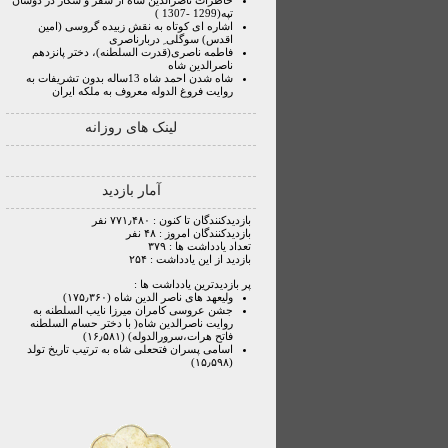
خاطرات ناصرالدین شاه از سفر و شکار در دوشان
تپه(1299 -1307 )
اشاره ای کوتاه به نقش زبیده گروسی (امین
اقدس) سوگلی ِ دربارناصری
فاطمه ناصری(قدرت السلطنه)، دختر پانزدهم
ناصرالدین شاه
شاه شدن احمد شاه 13ساله بدون تشریفات به
روایت فروغ الدوله معروف به ملکه ایران
لینک های روزانه
آمار بازدید
بازدیدکنندگان تا کنون : ۷۷۱٫۴۸۰ نفر
بازدیدکنندگان امروز : ۴۸ نفر
تعداد یادداشت ها : ۳۷۹
بازدید از این یادداشت : ۲۵۴
پر بازدیدترین یادداشت ها :
ولیعهد های ناصر الدین شاه (۱۷۵٫۳۶۰)
جشن عروسی کامران میرزا نایب السلطنه به
روایت ناصرالدین شاه( با دختر حسام السلطنه
فاتح هرات،سرورالدوله) (۱۶٫۵۸۱)
اسامی پسران فتحعلی شاه به ترتیب تاریخ تولد
(۱۵٫۵۹۸)