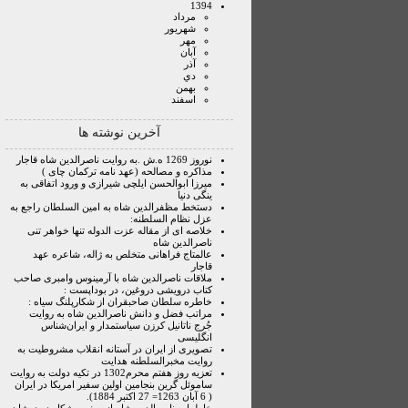
1394
مرداد
شهريور
مهر
آبان
آذر
دي
بهمن
اسفند
آخرین نوشته ها
نوروز 1269 ه.ش .به روایت ناصرالدین شاه قاجار
مذاکره و مصالحه (عهد نامه ترکمان چای )
میرزا ابوالحسن ایلچی شیرازی و ورود اتفاقی به
ینگی دنیا
دستخط مظفرالدین شاه به امین السلطان راجع به
عزل نظام السلطنه:
خلاصه ای از مقاله عزت الدوله تنها خواهر تنی
ناصرالدین شاه
عالمتاج فراهانی متخلص به ژاله، شاعره عهد
قاجار
ملاقات ناصرالدین شاه با آرمینوس وامبری صاحب
کتاب درویشی دروغین، در بوداپست :
خاطره سلطان صاحبقران از شکارپلنگ سیاه :
مراتب فضل و دانش ناصرالدین شاه به روایت
جُرج ناتانیل کرزن سیاستمدار و ایران‌شناس
انگلیسی
تصویری از ایران در آستانه انقلاب مشروطیت به
روایت مخبرالسلطنه هدایت
تعزیه روز هفتم محرم1302 در تکیه دولت به روایت
ساموئل گرین بنجامین اولین سفیر امریکا در ایران
( 6 آبان 1263= 27 اکتبر 1884).