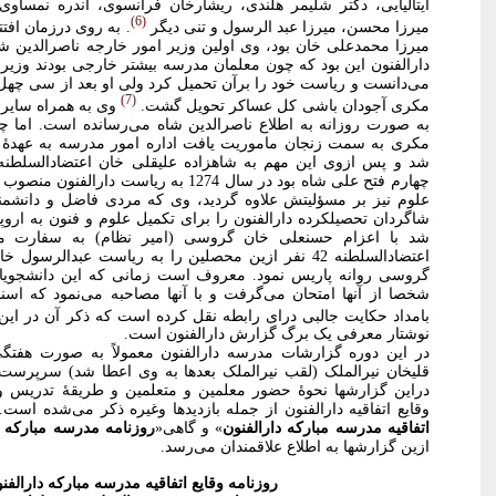
ایتالیایی، دکتر شلیمر هلندی، ریشارخان فرانسوی، آندره نمساو
6
میرزا محسن، میرزا عبد الرسول و تنی دیگر
. به روی درزمان افتت
میرزا محمدعلی خان بود، وی اولین وزیر امور خارجه ناصرالدین شا
دارالفنون این بود که چون معلمان مدرسه بیشتر خارجی بودند وزیر
می‌دانست و ریاست خود را برآن تحمیل کرد ولی او بعد از سی چه
7
مکری آجودان باشی کل عساکر تحویل گشت.
وی به همراه سایر 
به صورت روزانه به اطلاع ناصرالدین شاه می‌رسانده است. اما
مکری به سمت زنجان ماموریت یافت اداره امور مدرسه به عهدۀ م
شد و پس ازوی این مهم به شاهزاده علیقلی خان اعتضادالسلطنه و
علوم نیز بر مسؤلیتش علاوه گردید، وی که مردی فاضل و دانشمند
شاگردان تحصیلکرده دارالفنون را برای تکمیل علوم و فنون به ارو
شد با اعزام حسنعلی خان گروسی (امیر نظام) به سفارت م
اعتضادالسلطنه 42 نفر ازین محصلین را به ریاست عبدا
گروسی روانه پاریس نمود. معروف است زمانی که این دانشجویان
شخصا از آنها امتحان می‌گرفت و با آنها مصاحبه می‌نمود که اس
بامداد حکایت جالبی درای رابطه نقل کرده است که ذکر آن در این
نوشتار معرفی یک برگ گزارش دارالفنون است.
در این دوره گزارشات مدرسه دارالفنون معمولاً به صورت هفتگی
قلیخان نیرالملک (لقب نیرالملک بعدها به وی اعطا شد) سرپرست د
دراین گزارشها نحوۀ حضور معلمین و متعلمین و طریقۀ تدریس و
وقایع اتفاقیه دارالفنون از جمله بازدیدها وغیره ذکر می‌شده است.
اتفاقیه مدرسه مبارکه دارالفنون
» و گاهی«
روزنامه مدرسه مبارکه د
ازین گزارشها به اطلاع علاقمندان می‌رسد.
روزنامه وقایع اتفاقیه مدرسه مبارکه دارالفنو