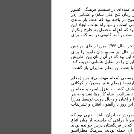
ات عمده‌ای در سیستم فرهنگی کشور
ر زمان فتح علی شاه) و عثمانی (در
ح در یافته بود که علت باز ماندن
است، و تنها راه نجات، ایجاد این
ود که اعزام محصل به خارج وتکرار
 صدد بر آمد کانونی در مملکت برای
بنابراین عزم خود را جزم نموده و با موافقت ناصرالدین شاه در اواخر سال 1266 میرزا رضای مهندس
 حال نیز مسیو جان داوود را برای
 این بود که در آن زمان بین اطریش
ن را در مقابل عثمانی تقویت کند.
ا هفت تن معلم به ایران باز گشت.
ولوسطی (معلم مهندسی)، مرو (معلم
رنوطا (معلم علم معدن) و کوکاتی
صادف گشت با عزل امیر، و معلمین
اصرالدین شاه کار رها نشد و به هر
را و اعیان و رجال دولت توسط میرزا
ن روز دارالفنون افتتاح و تشریفات
ریش به ایران بیایند، بدیهی بود که
ر با درایتی که داشت، از میان اتباع
 که در فرنگستان درس خوانده بودند
 آن جمله بودند، سرهنگ مطراتسو