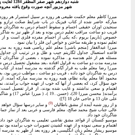
شنبه دوازدهم شهر صفر المظفر 1284 لغایت پنجشنبه هفدهم
شهر مزبور آنچه صورت وقوع یافته معرو
میرزا کاظم معلم حکمت طبیعی هر روزه بر سبیل استمرار هر روزه
مبارکه حاضر شده از کتاب فیزیک در باب شرایط صحّت ترازو و 
سنجیدن اوزان حقیقی اجسام و سقوط اجسام درس به شاگردان طب 
قریب دو ساعت مراقب تعلیم درس بوده و بعد از ظهر نیز به شاگ
خصوص [باریم] بریوم ،که یکی از اجسام مفرده فلزی است و از 
تعلیم نموده و طریقه ساختن و خواص این فلز را بیان نمود .
میرزا عبدالغفار [منجم باشی] معلم علم ریاضی همه روزه به مدر
قاعده استعمال جداول لگاریتم جیب و ظل و در ترتیب آن جداول
مسئله هم از علم هندسه و.. مذاکره نموده ، بعضی از شاگردان 
مدرسه مدت دو ساعت به قراول افتاده ،بعد مشغول تحصیل درس ش
میرزا رضا معلم طب به قرار ایّام گذشته به مدرسه آمده از کتا
درس به شاگردان خود داده ، قریب دو ساعت ، مواظب درس بود، بع
محمود آقا معلم پیاده نظام، همه روزه به مدرسه مبارکه آمده، ا
اهتمام و سعی نداشتند و غایب شده بودند، از قرار تفصیل است
برآمدند( محسن میرزا
علی خان 13 و حاجی خان 18 [؟])
9
و از روز شنبه آینده از مشق باطالیان
و سایر درسها سؤال خواهد 
عالی جناب شیخ محمد صالح، معلم فارسی و عربی بعد از نماز جما
شاگردان خود داد.
موسیو کنستان از قواعد مشق نقاشی تعلیمی به شاگردان خود داده
اهتمام و سعی نموده و از عهده کشیدن تصویرات خوب برآمده بود نمره 16 که علامت ترقی است گرف
موسیو ریشار معلم زبان انگلیسی، هر روزه بعد از ظهر به مدرسه آ