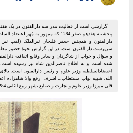
گزارشی است از فعالیت مدر سه دارالفنون در یک هفته 
پنجشنبه هفدهم صفر 1284 که ممهور به مُهر
دارالفنون و همچنین جعفر قلیخان نیرالملک (لقب نیر 
سرپرست دار الفنون است، در این گزارش نحوۀ حضور معلم
و سؤال و جواب از شاگردان و سایر وقایع اتفاقیه دارالفنو
شده است و به اطلاع ناصرالدین شاه نیز رسیده است. ا
اعتضادالسلطنه وزیر علوم و رئیس دارالفنون است. بالا
الله، شبیه نواب مستطاب... اشرف ارفع والا شاهزاده ا
قلی میرزا وزیر علوم و تجارت و صنایع ،شهر ربیع الثانی 1284».