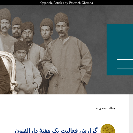
Qajarieh, Articles by Fatemeh Ghaziha
مطلب بعدی »
گزارش فعالیت یک هفتۀ دارالفنون