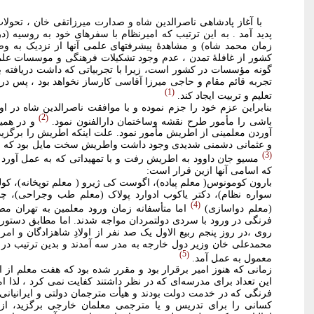
با آغاز پادشاهی ناصرالدین شاه و صدارت میرزاتقی خان ، تحول
پدید آمد . به این ترتیب که امیرنظام با سفرهای خود به روسیه (د
زمان محمد شاه) و مشاهدۀ پیشرفتهای علمی آنها از نزدیک به وضو
کشور از غافلۀ تمدن ، عدم وجود تشکیلات فرهنگی و موسسات علمی 
گونه مؤسسات در کشور است، زیرا با تجربیاتی که داشت دریافته ب
تجربه قائم مقام و حاجی میرزا آقاسی کارساز نخواهد بود ، پس در
1
تعلیم و تربیت ایجاد کند.
2
باشی را مأمور طرح نقشه وساختمان دارالفنون نمود.
و در همین
آوردن معلمینی از اطریش مأمور نمود. علت اینکه اطریش را برگزید
و عثمانی دشمنی شدیدی وجود داشت واطریش سخت مایل بود که ایرا
3
مسیو جان داوود به اطریش رفت و با تمهیداتی که به عمل آورد ب
که اسامی آنها ازین قرار است:
بارون کومونوس( معلم پیاده)، اگوست کی ژیرو ( معلم توپخانه)، ک
سواره نظام)، دکتر یاکوب ادوارد پولاک (معلم طب وجراحی)، چا
4
(معلم دواسازی)
اما متأسفانه زمان ورود معلمین به تهران م
فرنگی در ورود با سردی دولتمردان مواجه شدند. اما مطابق دستور ن
روی ،در روز پنجم ربیع الاول یک صد نفر از اولادِ شاهزادگان و ام
محمدعلی خان وزیر دول خارجه به مدر سه آمدند و بدین ترتیب در ای
5
معمول به عمل آمد.
زمانی که هنوز امیر برقرار بود و مقرر شده بود که هفت معلم از اط
این تعداد برای مدرسه‌ای که در نظر داشتند کفایت نمی کرد ، لذا امی
فرنگی که در خدمت دولت بودند و هیأت مترجمان دولتی و ایرانیانی
کسانی را برای تدریس و یا مترجمی معلمان خارجی برگزید، از