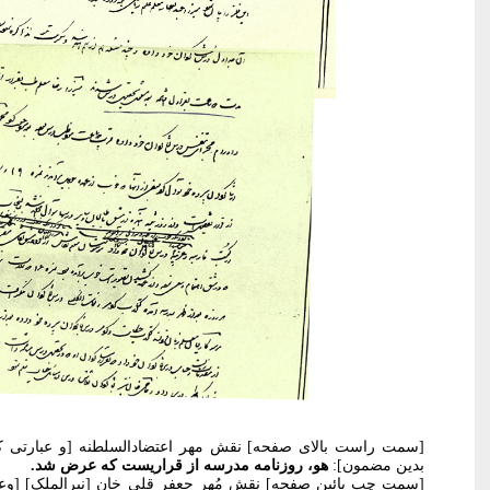
[سمت راست بالای صفحه] نقش مهر اعتضادالسلطنه [و عبارتی که
بدین مضمون]:
هو، روزنامه مدرسه از قراریست که عرض شد.
[سمت چپ پائین صفحه] نقش مُهر جعفر قلی خان [نیرالملک] [وعبا