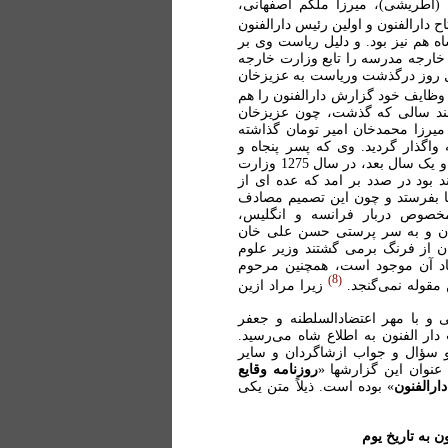
ی (اطریشی)، میرزا ملکم اصفهانی،
اح دارالفنون و اولین رئیس دارالفنون
ه هم نیز بود. و دلیل ریاست وی بر
 خارجه مدرسه را تابع وزارت خارجه
ل روز درگذشت وریاست به عزیزخان
وظایف خود گزارش دارالفنون را هم
 چند سالی که گذشت، چون عزیزخان
یرزا محمدخان امیر تومان گذاشته
اگذار گردید. وی که پسر پنجاه و
چهارم فتح علی شاه بود در سال 1274 به ریاست دارالفنون منصوب و یک سال بعد، در سال 1275 وزارت
 بود در صدد بر امد که عده ای از
پا بفرستد و چون این تصمیم مصادف
خصوص دربار فرانسه و انگلیس،
لرسول خان و به سر پرستی حسن علی خان
 از فرنگ برمی گشتند وزیر علوم
ناد آن موجود است، همچنین مرحوم
8
 مقوله نمی‌گنجد.
زیرا مراد ازین
 و با مهر اعتضادالسلطنه و جعفر
ار الفنون به اطلاع شاه می‌رسید.
 سؤال و جواب ازشاگردان و سایر
 عنوان این گزارشها «
روزنامه وقایع
ارالفنون
» بوده است. ذیلاً متن یکی
ن به تاریخ یوم