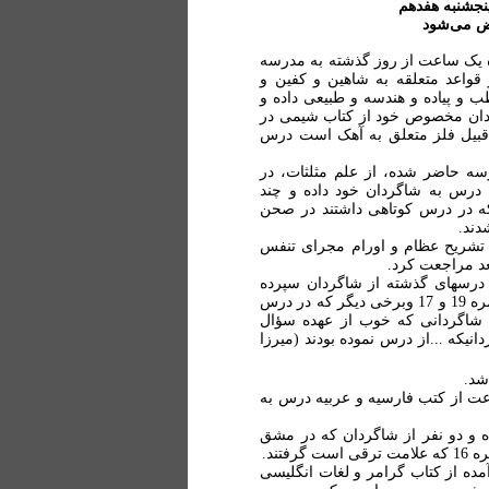
ض می‌شود
 یک ساعت از روز گذشته به مدرسه
قواعد متعلقه به شاهین و کفین و
و پیاده و هندسه و طبیعی داده و
ردان مخصوص خود از کتاب شیمی در
قبیل فلز متعلق به آهک است درس
سه حاضر شده، از علم مثلثات، در
 درس به شاگردان خود داده و چند
که در درس کوتاهی داشتند در صحن
دند.
ب تشریح عظام و اورام مجرای تنفس
د مراجعت کرد.
ز درسهای گذشته از شاگردان سپرده
خود سؤال کرد، که بعضی از آنها که خوب از عهده جواب برآمدند، نمره 19 و 17 وبرخی دیگر که در درس
: شاگردانی که خوب از عهده سؤال
 20)، (حسن...19 )، ( میرزا عباس 17) و شاگردانیکه ...از درس نموده بودند (میرزا
شد.
عت از کتب فارسیه و عربیه درس به
 و دو نفر از شاگردان که در مشق
تند.
مده از کتاب گرامر و لغات انگلیسی