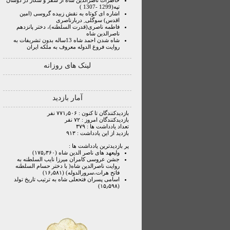
خاطرات ناصرالدین شاه از سفر و شکار در دوشان
تپه(1299 -1307 )
اشاره ای کوتاه به نقش زبیده گروسی (امین
اقدس) سوگلی ِ دربارناصری
فاطمه ناصری(قدرت السلطنه)، دختر پانزدهم
ناصرالدین شاه
شاه شدن احمد شاه 13ساله بدون تشریفات به
روایت فروغ الدوله معروف به ملکه ایران
لینک های روزانه
آمار بازدید
بازدیدکنندگان تا کنون : ۷۷۱٫۵۰۶ نفر
بازدیدکنندگان امروز : ۷۲ نفر
تعداد یادداشت ها : ۳۷۹
بازدید از این یادداشت : ۹۱۳
پر بازدیدترین یادداشت ها :
ولیعهد های ناصر الدین شاه (۱۷۵٫۳۶۰)
جشن عروسی کامران میرزا نایب السلطنه به
روایت ناصرالدین شاه( با دختر حسام السلطنه
فاتح هرات،سرورالدوله) (۱۶٫۵۸۱)
اسامی پسران فتحعلی شاه به ترتیب تاریخ تولد
(۱۵٫۵۹۸)