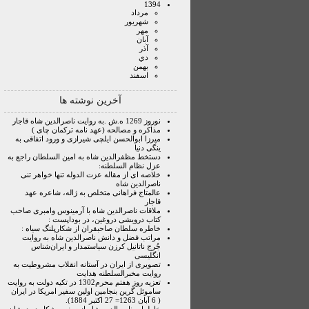
1394
مرداد
شهريور
مهر
آبان
آذر
دي
بهمن
اسفند
آخرین نوشته ها
نوروز 1269 ه.ش .به روایت ناصرالدین شاه قاجار
مذاکره و مصالحه (عهد نامه ترکمان چای )
میرزا ابوالحسن ایلچی شیرازی و ورود اتفاقی به
ینگی دنیا
دستخط مظفرالدین شاه به امین السلطان راجع به
عزل نظام السلطنه:
خلاصه ای از مقاله عزت الدوله تنها خواهر تنی
ناصرالدین شاه
عالمتاج فراهانی متخلص به ژاله، شاعره عهد
قاجار
ملاقات ناصرالدین شاه با آرمینوس وامبری صاحب
کتاب درویشی دروغین، در بوداپست :
خاطره سلطان صاحبقران از شکارپلنگ سیاه :
مراتب فضل و دانش ناصرالدین شاه به روایت
جُرج ناتانیل کرزن سیاستمدار و ایران‌شناس
انگلیسی
تصویری از ایران در آستانه انقلاب مشروطیت به
روایت مخبرالسلطنه هدایت
تعزیه روز هفتم محرم1302 در تکیه دولت به روایت
ساموئل گرین بنجامین اولین سفیر امریکا در ایران
( 6 آبان 1263= 27 اکتبر 1884).