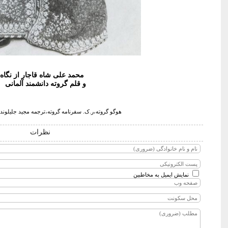
محمد علی شاه قاجار از نگاه
و قلم گروته دانشمند آلمانی
هوگو گروته،ر.ک. سفرنامه گروته،ترجمه مجید جلیلوند، 1369 ، تهران نشر مرکز صص7-8 و 209الی 9
نظرات
نمایش ایمیل به مخاطبین