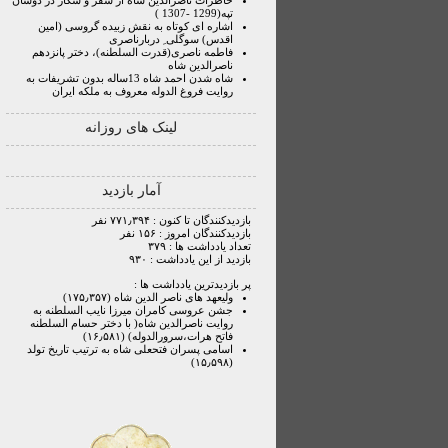
خاطرات ناصرالدین شاه از سفر و شکار در دوشان
تپه(1299 -1307 )
اشاره ای کوتاه به نقش زبیده گروسی (امین
اقدس) سوگلی ِ دربارناصری
فاطمه ناصری(قدرت السلطنه)، دختر پانزدهم
ناصرالدین شاه
شاه شدن احمد شاه 13ساله بدون تشریفات به
روایت فروغ الدوله معروف به ملکه ایران
لینک های روزانه
آمار بازدید
بازدیدکنندگان تا کنون : ۷۷۱٫۳۹۴ نفر
بازدیدکنندگان امروز : ۱۵۶ نفر
تعداد یادداشت ها : ۳۷۹
بازدید از این یادداشت : ۹۳۰
پر بازدیدترین یادداشت ها :
ولیعهد های ناصر الدین شاه (۱۷۵٫۳۵۷)
جشن عروسی کامران میرزا نایب السلطنه به
روایت ناصرالدین شاه( با دختر حسام السلطنه
فاتح هرات،سرورالدوله) (۱۶٫۵۸۱)
اسامی پسران فتحعلی شاه به ترتیب تاریخ تولد
(۱۵٫۵۹۸)