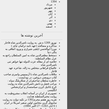
1394
مرداد
شهريور
مهر
آبان
آذر
دي
بهمن
اسفند
آخرین نوشته ها
نوروز 1269 ه.ش .به روایت ناصرالدین شاه قاجار
مذاکره و مصالحه (عهد نامه ترکمان چای )
میرزا ابوالحسن ایلچی شیرازی و ورود اتفاقی به
ینگی دنیا
دستخط مظفرالدین شاه به امین السلطان راجع به
عزل نظام السلطنه:
خلاصه ای از مقاله عزت الدوله تنها خواهر تنی
ناصرالدین شاه
عالمتاج فراهانی متخلص به ژاله، شاعره عهد
قاجار
ملاقات ناصرالدین شاه با آرمینوس وامبری صاحب
کتاب درویشی دروغین، در بوداپست :
خاطره سلطان صاحبقران از شکارپلنگ سیاه :
مراتب فضل و دانش ناصرالدین شاه به روایت
جُرج ناتانیل کرزن سیاستمدار و ایران‌شناس
انگلیسی
تصویری از ایران در آستانه انقلاب مشروطیت به
روایت مخبرالسلطنه هدایت
تعزیه روز هفتم محرم1302 در تکیه دولت به روایت
ساموئل گرین بنجامین اولین سفیر امریکا در ایران
( 6 آبان 1263= 27 اکتبر 1884).