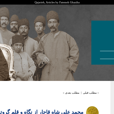
Qajarieh, Articles by Fatemeh Ghaziha
« مطلب قبلی
|
مطلب بعدی »
محمد علی شاه قاجار از نگاه و قلم گروته