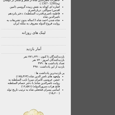
خاطرات ناصرالدین شاه از سفر و شکار در دوشان
تپه(1299 -1307 )
اشاره ای کوتاه به نقش زبیده گروسی (امین
اقدس) سوگلی ِ دربارناصری
فاطمه ناصری(قدرت السلطنه)، دختر پانزدهم
ناصرالدین شاه
شاه شدن احمد شاه 13ساله بدون تشریفات به
روایت فروغ الدوله معروف به ملکه ایران
لینک های روزانه
آمار بازدید
بازدیدکنندگان تا کنون : ۷۷۱٫۶۴۱ نفر
بازدیدکنندگان امروز : ۷۲ نفر
تعداد یادداشت ها : ۳۷۹
بازدید از این یادداشت : ۴۹۸
پر بازدیدترین یادداشت ها :
ولیعهد های ناصر الدین شاه (۱۷۵٫۳۶۳)
جشن عروسی کامران میرزا نایب السلطنه به
روایت ناصرالدین شاه( با دختر حسام السلطنه
فاتح هرات،سرورالدوله) (۱۶٫۵۸۱)
اسامی پسران فتحعلی شاه به ترتیب تاریخ تولد
(۱۵٫۶۰۰)