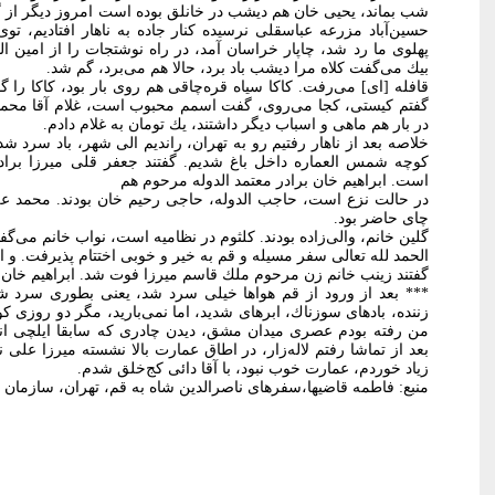
شب بماند، یحیی خان هم دیشب در خانلق بوده است امروز دیگر از گر
حسین‌آباد مزرعه عباسقلی نرسیده كنار جاده به ناهار افتادیم، توی
پهلوی ما رد شد، چاپار خراسان آمد، در راه نوشتجات را از امین 
بیك می‌گفت كلاه مرا دیشب باد برد، حالا هم می‌برد، گم شد.
قافله [ای] می‌رفت. كاكا سیاه قره‌چاقی هم روی بار بود، كاكا را گ
گفتم كیستی، كجا می‌روی، گفت اسمم محبوب است، غلام آقا محمد 
در بار هم ماهی و اسباب دیگر داشتند، یك تومان به غلام دادم.
خلاصه بعد از ناهار رفتیم رو به تهران، راندیم الی شهر، باد سرد ش
كوچه شمس العماره داخل باغ شدیم. گفتند جعفر قلی میرزا براد
است. ابراهیم خان برادر معتمد الدوله مرحوم هم
در حالت نزع است، حاجب الدوله، حاجی رحیم خان بودند. محمد عل
چای حاضر بود.
گلین خانم، والی‌زاده بودند. كلثوم در نظامیه است، نواب خانم می‌گ
الحمد لله تعالی سفر مسیله و قم به خیر و خوبی اختتام پذیرفت. و ا
گفتند زینب خانم زن مرحوم ملك قاسم میرزا فوت شد. ابراهیم خان
*** بعد از ورود از قم هواها خیلی سرد شد، یعنی بطوری سرد ش
زننده، بادهای سوزناك، ابرهای شدید، اما نمی‌بارید، مگر دو روزی ك
من رفته بودم عصری میدان مشق، دیدن چادری كه سابقا ایلچی انگ
بعد از تماشا رفتم لاله‌زار، در اطاق عمارت بالا نشسته میرزا علی 
زیاد خوردم، عمارت خوب نبود، با آقا دائی كج‌خلق شدم.
منبع: فاطمه قاضیها،سفرهای ناصرالدین شاه به قم، تهران، سازمان اسناد ملی ا