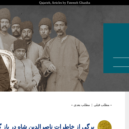
Qajarieh, Articles by Fatemeh Ghaziha
« مطلب قبلی
|
مطلب بعدی »
برگی از خاطرات ناصرالدین شاه در باز 