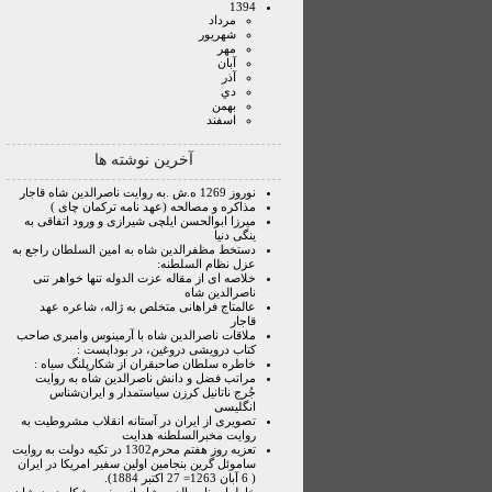
1394
مرداد
شهريور
مهر
آبان
آذر
دي
بهمن
اسفند
آخرین نوشته ها
نوروز 1269 ه.ش .به روایت ناصرالدین شاه قاجار
مذاکره و مصالحه (عهد نامه ترکمان چای )
میرزا ابوالحسن ایلچی شیرازی و ورود اتفاقی به
ینگی دنیا
دستخط مظفرالدین شاه به امین السلطان راجع به
عزل نظام السلطنه:
خلاصه ای از مقاله عزت الدوله تنها خواهر تنی
ناصرالدین شاه
عالمتاج فراهانی متخلص به ژاله، شاعره عهد
قاجار
ملاقات ناصرالدین شاه با آرمینوس وامبری صاحب
کتاب درویشی دروغین، در بوداپست :
خاطره سلطان صاحبقران از شکارپلنگ سیاه :
مراتب فضل و دانش ناصرالدین شاه به روایت
جُرج ناتانیل کرزن سیاستمدار و ایران‌شناس
انگلیسی
تصویری از ایران در آستانه انقلاب مشروطیت به
روایت مخبرالسلطنه هدایت
تعزیه روز هفتم محرم1302 در تکیه دولت به روایت
ساموئل گرین بنجامین اولین سفیر امریکا در ایران
( 6 آبان 1263= 27 اکتبر 1884).