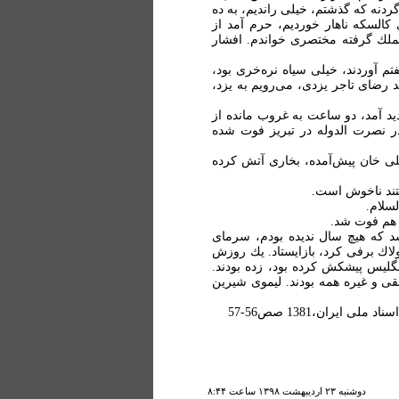
دنه كه گذشتم، خیلی راندیم، به ده
 كالسكه ناهار خوردیم، حرم آمد از
الملك گرفته مختصری خواندم. افشار
فتم آوردند، خیلی سیاه نره‌خری بود،
رضای تاجر یزدی، می‌رویم به یزد،
دید آمد، دو ساعت به غروب مانده از
ر نصرت الدوله در تبریز فوت شده
ی خان پیش‌آمده، بخاری آتش كرده
فتند ناخوش است.
لسلام.
 هم فوت شد.
د كه هیچ سال ندیده بودم، سرمای
ولاك برفی كرد، بازایستاد. یك روزش
لیس پیشكش كرده بود، زده بودند.
نقی و غیره همه بودند. لیموی شیرین
یران،1381 صص56-57
دوشنبه ۲۳ ارديبهشت ۱۳۹۸ ساعت ۸:۴۴