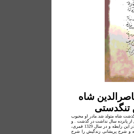
اصرالدین شاه
 تنگدستی
گذشت شاه متولد شد.مادر او محبوب
 از پانزده سال نداشت در گذشت . و
مطابق عریضه ای که خودش نوشته در عسرت زندگی می کرده و در این رابطه و در سال 1329 قمری،
ته و شرح پریشانی زندگیش را شرح