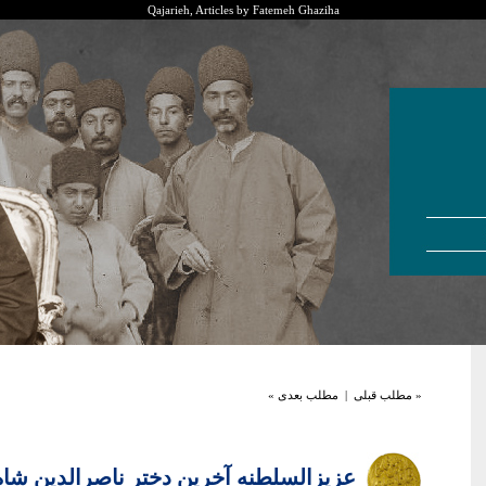
Qajarieh, Articles by Fatemeh Ghaziha
« مطلب قبلی
|
مطلب بعدی »
عزیزالسلطنه آخرین دختر ناصرالدین شاه