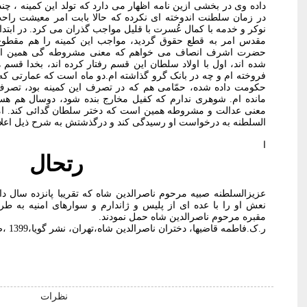
داده وی در بخشی ازین نامه اظهار می دارد که تولد این کمینه ، چن
در زمان سلطنت اندوخته ای نکرده که حالا بابت امر معیشت راحت 
نوکر و خدمه با کمال عُسرت با قلیل مواجب گذران می کرد. در ا
مقدس امر به قطع حقوق گردید، مواجب این کمینه را هم مقطوع و 
حضرت اشرف انصاف می خواهم که معنی مشروطه گی همین اس
شده اند، اول با اولاد سلطان این قسم رفتار کرده اند، بخدا قسم ه
فروخته ام و چه در بانک گرو گذاشته ام.دو ماه است که عمارتی 
حکومت داده شده، حمّامی هم که در تصرف این کمینه بود، تصرف ک
مانده ام. شوهری ندارم که کفیل مخارج بنده شود، دوسال هم ه
معنی عدالت و مشروطه همین است که دختر سلطان گدائی کند. اما 
السلطنه به درخواست او رسیدگی کند و درگذشتش به شرح ذیل اعل
ا
رتحال
عزیزالسلطنه صبیه مرحوم ناصرالدین شاه که تقریبا پانزده سال د
نعش او را با عده ای از پلیس و ژاندارم و سوارهای امنیه به 
مقبره مرحوم ناصرالدین شاه حمل نمودند.
ر.ک.فاطمه قاضیها، دختران ناصرالدین شاه،تهران، نشر گویا،1399 ،صص409 -415
نظرات