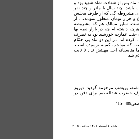
د ماه پس از شهادت شاه شهید بود و
باشد. چند سال با مادر و چند نفر
بتدای مشروطه گی که از طرف مجلس
هزار تومان منظور نمودند،... از
ت، سایر ممالک هم که مشروطه
رچه داشته ام چه در بازار نیمه بها
که جنب عمارت خورشید بود به تصرف
رده اند. در این دو ماه بی حمّام
ست که مواجب کمینه نرسیده است.
متاسفانه اجل مهلتش نداد تا نایب
ام شد
اشته، پریشب مرحومه گردید. دیروز
طرف حضرت عبدالعظیم برای دفن در
شنبه ۶ اسفند ۱۴۰۱ ساعت ۴:۰۵