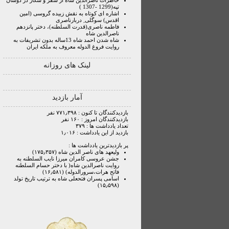
خاطرات ناصرالدین شاه از سفر و شکار در دوشان
تپه(1299 -1307 )
اشاره ای کوتاه به نقش زبیده گروسی (امین
اقدس) سوگلی ِ دربارناصری
فاطمه ناصری(قدرت السلطنه)، دختر پانزدهم
ناصرالدین شاه
شاه شدن احمد شاه 13ساله بدون تشریفات به
روایت فروغ الدوله معروف به ملکه ایران
لینک های روزانه
آمار بازدید
بازدیدکنندگان تا کنون : ۷۷۱٫۳۹۸ نفر
بازدیدکنندگان امروز : ۱۶۰ نفر
تعداد یادداشت ها : ۳۷۹
بازدید از این یادداشت : ۱٫۰۱۶
پر بازدیدترین یادداشت ها :
ولیعهد های ناصر الدین شاه (۱۷۵٫۳۵۷)
جشن عروسی کامران میرزا نایب السلطنه به
روایت ناصرالدین شاه( با دختر حسام السلطنه
فاتح هرات،سرورالدوله) (۱۶٫۵۸۱)
اسامی پسران فتحعلی شاه به ترتیب تاریخ تولد
(۱۵٫۵۹۸)