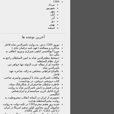
1394
مرداد
شهريور
مهر
آبان
آذر
دي
بهمن
اسفند
آخرین نوشته ها
نوروز 1269 ه.ش .به روایت ناصرالدین شاه قاجار
مذاکره و مصالحه (عهد نامه ترکمان چای )
میرزا ابوالحسن ایلچی شیرازی و ورود اتفاقی به
ینگی دنیا
دستخط مظفرالدین شاه به امین السلطان راجع به
عزل نظام السلطنه:
خلاصه ای از مقاله عزت الدوله تنها خواهر تنی
ناصرالدین شاه
عالمتاج فراهانی متخلص به ژاله، شاعره عهد
قاجار
ملاقات ناصرالدین شاه با آرمینوس وامبری صاحب
کتاب درویشی دروغین، در بوداپست :
خاطره سلطان صاحبقران از شکارپلنگ سیاه :
مراتب فضل و دانش ناصرالدین شاه به روایت
جُرج ناتانیل کرزن سیاستمدار و ایران‌شناس
انگلیسی
تصویری از ایران در آستانه انقلاب مشروطیت به
روایت مخبرالسلطنه هدایت
تعزیه روز هفتم محرم1302 در تکیه دولت به روایت
ساموئل گرین بنجامین اولین سفیر امریکا در ایران
( 6 آبان 1263= 27 اکتبر 1884).