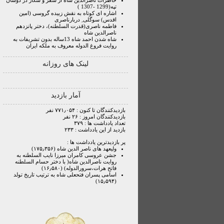
خاطرات ناصرالدین شاه از سفر و شکار در دوشان
تپه(1299 -1307 )
اشاره ای کوتاه به نقش زبیده گروسی (امین
اقدس) سوگلی ِ دربارناصری
فاطمه ناصری(قدرت السلطنه)، دختر پانزدهم
ناصرالدین شاه
شاه شدن احمد شاه 13ساله بدون تشریفات به
روایت فروغ الدوله معروف به ملکه ایران
لینک های روزانه
آمار بازدید
بازدیدکنندگان تا کنون : ۷۷۱٫۰۵۴ نفر
بازدیدکنندگان امروز : ۲۶ نفر
تعداد یادداشت ها : ۳۷۹
بازدید از این یادداشت : ۲۳۳
پر بازدیدترین یادداشت ها :
ولیعهد های ناصر الدین شاه (۱۷۵٫۳۵۶)
جشن عروسی کامران میرزا نایب السلطنه به
روایت ناصرالدین شاه( با دختر حسام السلطنه
فاتح هرات،سرورالدوله) (۱۶٫۵۸۰)
اسامی پسران فتحعلی شاه به ترتیب تاریخ تولد
(۱۵٫۵۹۴)