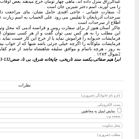
عبدالرزاق منزل داده اند، ماهی چهار تومان خرج میدهند بعض اوقات 
را می آورند، اسم دختر شیرین جان است .
2- سفارت عثمانی - حاجی افندی حامل نشان، بنای مراجعت دار
سرحدات آذربایجان تا تفلیس می رود. على الحساب به اسم زیارت عتبا
اطلاع از سرحدات است .
چاكر آستان هنوز از برای سفارت روس و فرانسه آدمی که محل وثوق 
این مطلب را به هر کس نمی توان گفت و از هر کسی نمیتوان ا
فرمایشات خديوانه را فراموش نماید یا از خرج این کار خست نماید ،
فرمایشات ملوكأنه را اگرچه خیلی جزئی باشد شبها که از خواب بی
به روز ، هرچه ناتمام و موافق سليقه شاهنشاه نباشد از عدم کف
2شوال ۱۲۸۳ .
ابرا هیم صفائی،یکصد سند تاریخی، چاپخانه شرق، بی تا، صص132-133
نظرات
نمایش ایمیل به مخاطبین