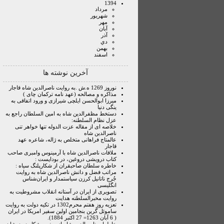
1394
مرداد
شهريور
مهر
آبان
آذر
دي
بهمن
اسفند
آخرین نوشته ها
نوروز 1269 ه.ش .به روایت ناصرالدین شاه قاجار
مذاکره و مصالحه (عهد نامه ترکمان چای )
میرزا ابوالحسن ایلچی شیرازی و ورود اتفاقی به
ینگی دنیا
دستخط مظفرالدین شاه به امین السلطان راجع به
عزل نظام السلطنه:
خلاصه ای از مقاله عزت الدوله تنها خواهر تنی
ناصرالدین شاه
عالمتاج فراهانی متخلص به ژاله، شاعره عهد
قاجار
ملاقات ناصرالدین شاه با آرمینوس وامبری صاحب
کتاب درویشی دروغین، در بوداپست :
خاطره سلطان صاحبقران از شکارپلنگ سیاه :
مراتب فضل و دانش ناصرالدین شاه به روایت
جُرج ناتانیل کرزن سیاستمدار و ایران‌شناس
انگلیسی
تصویری از ایران در آستانه انقلاب مشروطیت به
روایت مخبرالسلطنه هدایت
تعزیه روز هفتم محرم1302 در تکیه دولت به روایت
ساموئل گرین بنجامین اولین سفیر امریکا در ایران
( 6 آبان 1263= 27 اکتبر 1884).