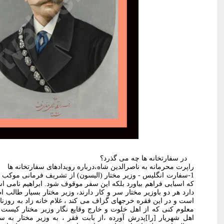
در سفارتخانه ها چه می گذرد؟
راپرت محرمانه به ناصرالدین شاه،درباره رویدادهای سفارتخانه ها
1-سفارت انگلیس - وزیر مختار (اليسون) از تشریف فرمانی موکب 
که اسبایی فراهم بیاورد بلکه این سفر موقوف شود. ابراهیم نامی اس
دارد هر دو باوزير مختار سر و کار دارند، وزیر مختار بسیار طالب 
است و در این فقره خرجهای گزاف می کند ، غلام خانه زاد به روزنام
معلوم کنی که از اهل خلوت و خارج وقایع نگار وزیر مختار کیست ان
اهل شهریار [را]پدرش آورده ،از بابت فقر ، به وزیر مختار به س