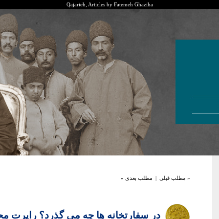
Qajarieh, Articles by Fatemeh Ghaziha
« مطلب قبلی
|
مطلب بعدی »
در سفارتخانه ها چه می گذرد؟ راپرت محر