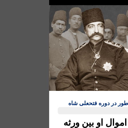
اطور در دوره فتحعلی شاه
موال او بین ورثه