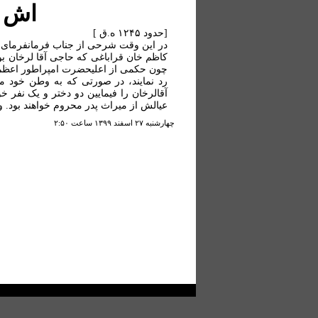
اش ب
[حدود ۱۲۴۵ ه.ق ]
در این وقت شرحی از جناب فرمانفرمای 
چون حکمی از اعلیحضرت امپراطور اعظم 
رد نمایند، در صورتی که به وطن خود مر
آقالرخان را فیمایین دو دختر و یک نف
عیالش از میراث پدر محروم خواهند بود. و
چهارشنبه ۲۷ اسفند ۱۳۹۹ ساعت ۲:۵۰