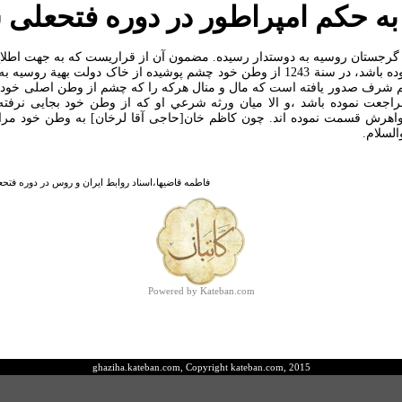
ه حکم امپراطور در دوره فتحعلی 
گرجستان روسیه به دوستدار رسیده. مضمون آن از قراریست که به جهت اطلا
کاظم خان قراباغی که حاجی آقا لرخان بوده باشد، در سنة 1243 از وطن خود چشم پوشیده ا
شرف صدور یافته است که مال و منال هرکه را که چشم از وطن اصلی خود پ
اجعت نموده باشد ،و الا میان ورثه شرعي او که از وطن خود بجایی نرفته
ر خواهرش قسمت نموده اند. چون کاظم خان[حاجی آقا لرخان] به وطن خود مر
السلام.
فاطمه قاضیها،اسناد روابط ایران و روس در دوره فتحعلی 
Powered by Kateban.com
ghaziha.kateban.com, Copyright kateban.com, 2015